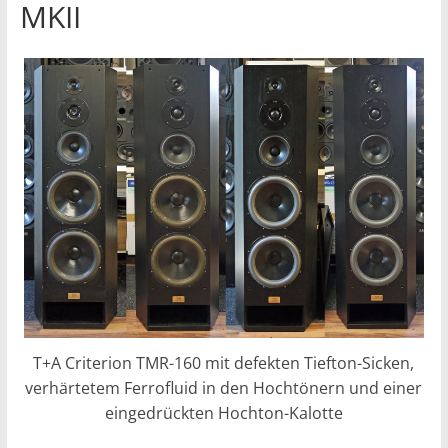
MKII
T+A Criterion TMR-160 mit defekten Tiefton-Sicken,
verhärtetem Ferrofluid in den Hochtönern und einer
eingedrückten Hochton-Kalotte